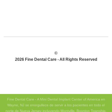
©
2026 Fine Dental Care - All Rights Reserved
POLÍTICA DE PRIVACIDAD
MAPA DEL SITIO
Fine Dental Care - A Mini Dental Implant Center of America en
Wayne, NJ se enorgullece de servir a los pacientes en todo el
norte de Nueva Jersey incluyendo Montville, Boonton Township,