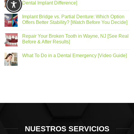
Dental Implant Difference]
Implant Bridge vs. Partial Denture: Which Option
Offers Better Stability? [Watch Before You Decide]
Repair Your Broken Tooth in Wayne, NJ [See Real
Before & After Results]
What To Do in a Dental Emergency [Video Guide]
NUESTROS SERVICIOS