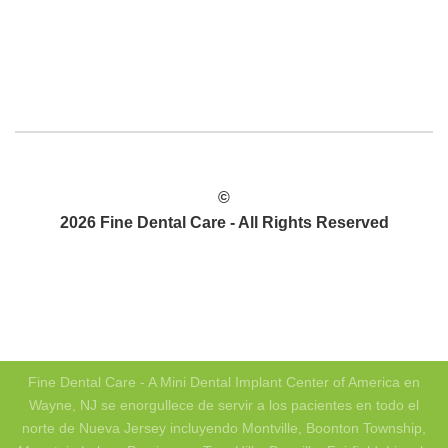
©
2026 Fine Dental Care - All Rights Reserved
POLÍTICA DE PRIVACIDAD
MAPA DEL SITIO
Fine Dental Care - A Mini Dental Implant Center of America en
Wayne, NJ se enorgullece de servir a los pacientes en todo el
norte de Nueva Jersey incluyendo Montville, Boonton Township,