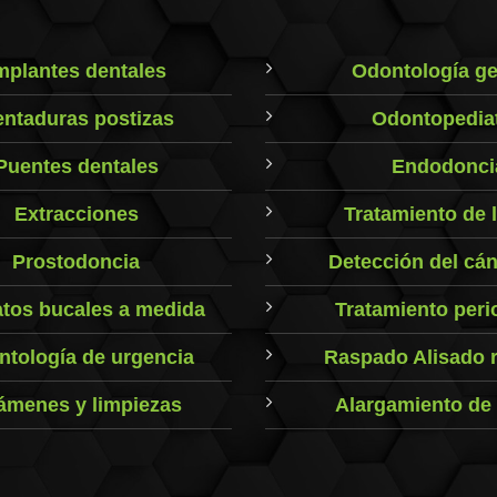
mplantes dentales
Odontología ge
ntaduras postizas
Odontopediat
Puentes dentales
Endodonci
Extracciones
Tratamiento de 
Prostodoncia
Detección del cán
tos bucales a medida
Tratamiento peri
tología de urgencia
Raspado Alisado r
ámenes y limpiezas
Alargamiento de