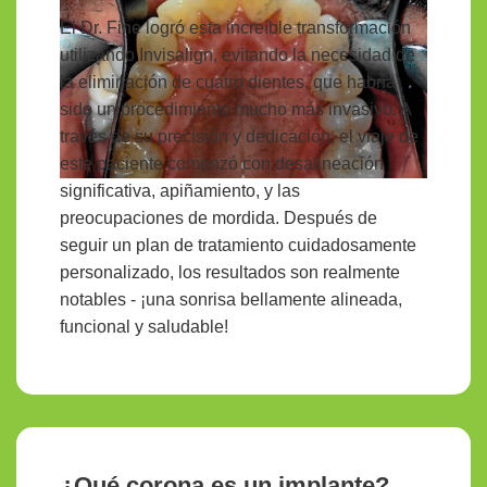
El Dr. Fine logró esta increíble transformación
utilizando Invisalign, evitando la necesidad de
la eliminación de cuatro dientes, que habría
sido un procedimiento mucho más invasivo. A
través de su precisión y dedicación, el viaje de
este paciente comenzó con desalineación
significativa, apiñamiento, y las
preocupaciones de mordida. Después de
seguir un plan de tratamiento cuidadosamente
personalizado, los resultados son realmente
notables - ¡una sonrisa bellamente alineada,
funcional y saludable!
¿Qué corona es un implante?